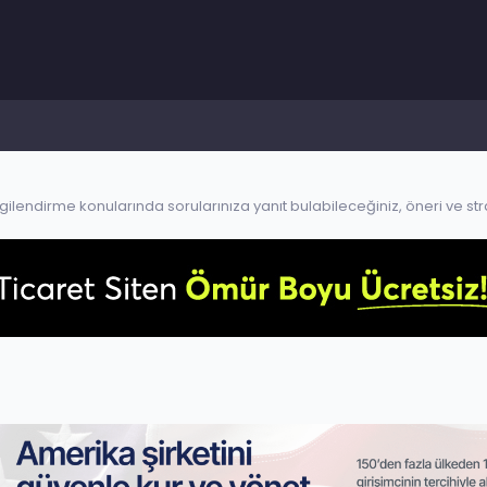
vergilendirme konularında sorularınıza yanıt bulabileceğiniz, öneri ve str