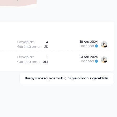
Cevaplar
4
19 Ara 2024
canozer
Görüntüleme
2K
Cevaplar
1
13 Ara 2024
canozer
Görüntüleme
914
Buraya mesaj yazmak için üye olmanız gereklidir.