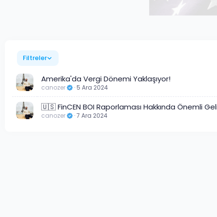
Filtreler
Amerika'da Vergi Dönemi Yaklaşıyor!
canozer
5 Ara 2024
🇺🇸 FinCEN BOI Raporlaması Hakkında Önemli Ge
canozer
7 Ara 2024