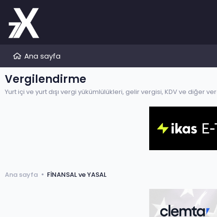
Ana sayfa
Vergilendirme
Yurt içi ve yurt dışı vergi yükümlülükleri, gelir vergisi, KDV ve diğer 
Ana sayfa
FİNANSAL ve YASAL