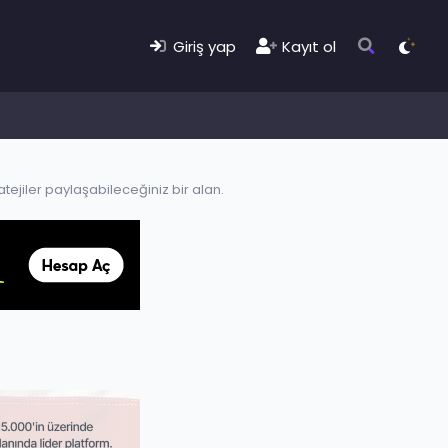
Giriş yap
Kayıt ol
atejiler paylaşabileceğiniz bir alan.