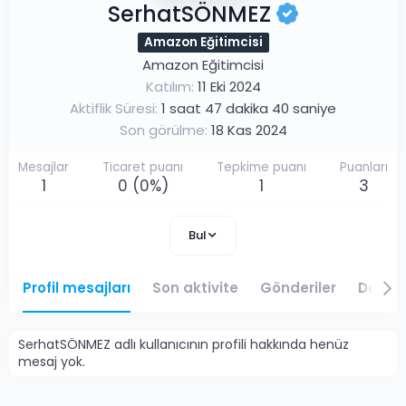
SerhatSÖNMEZ
Amazon Eğitimcisi
Amazon Eğitimcisi
Katılım
11 Eki 2024
Aktiflik Süresi
1 saat 47 dakika 40 saniye
Son görülme
18 Kas 2024
Mesajlar
Ticaret puanı
Tepkime puanı
Puanları
1
0 (0%)
1
3
Bul
Profil mesajları
Son aktivite
Gönderiler
Daveti
SerhatSÖNMEZ adlı kullanıcının profili hakkında henüz
mesaj yok.