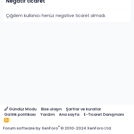
Negatif ticaret
Çiğdem kullanıcı henüz negative ticaret almadı.
Gündüz Modu
Bize ulaşın
Şartlar ve kurallar
Gizlilik politikası
Yardım
Ana sayfa
E-Ticaret Danışmanı
R
S
®
Forum software by XenForo
© 2010-2024 XenForo Ltd.
S